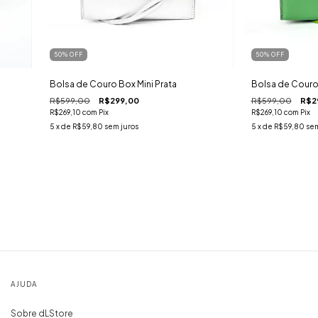
50
%
OFF
50
%
OFF
Bolsa de Couro Box Mini Prata
Bolsa de Couro 
R$599,00
R$299,00
R$599,00
R$2
R$269,10
com
Pix
R$269,10
com
Pix
5
x de
R$59,80
sem juros
5
x de
R$59,80
sem
AJUDA
Sobre dLStore