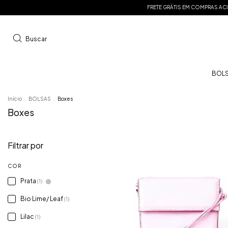
FRETE GRÁTIS EM COMPRAS ACIMA D
Buscar
BOL
Início
.
BOLSAS
.
Boxes
Boxes
Filtrar por
COR
Prata
(1)
Bio Lime/ Leaf
(1)
Lilac
(1)