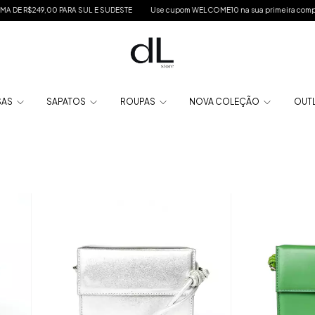
E R$249,00 PARA SUL E SUDESTE
Use cupom WELCOME10 na sua primeira compra
SAS
SAPATOS
ROUPAS
NOVA COLEÇÃO
OUT