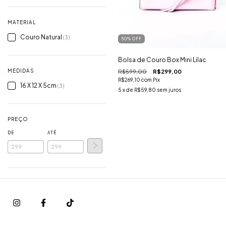
MATERIAL
Couro Natural
(3)
50
%
OFF
Bolsa de Couro Box Mini Lilac
MEDIDAS
R$599,00
R$299,00
R$269,10
com
Pix
16 X 12 X 5cm
(3)
5
x de
R$59,80
sem juros
PREÇO
DE
ATÉ