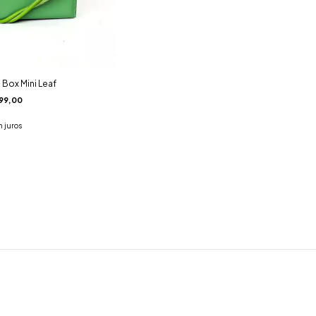
Box Mini Leaf
99,00
 juros