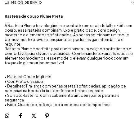
MEIOS DE ENVIO
Rasteira de couro Plume Preta
A Rasteira Plume traz elegância e conforto em cada detalhe. Feita em
couro, essa rasteira combinam luxo e praticidade, com design
moderno e elementos sofisticados. As penas adicionam um toque
de movimento e leveza, enquanto as pedrarias garantem brilho e
requinte.
Rasteira Plume é perfeita para quem busca um calçado sofisticado e
confortável para diversas ocasiões. Combinando texturas luxuosas e
elementos modernos, esse modelo elevam qualquer look com um
toque de glamour incomparável.
•
Material: Couro legítimo
• Cor: Preto clássico
• Detalhes:
Tira larga com penas pretas sofisticadas, a
plicação de
pedrarias na borda da tira, conferindo brilho elegante
• Solado: Rasteiro, com acabamento antiderrapante para mais
segurança
• Bico: Quadrado, reforçando a estética contemporânea