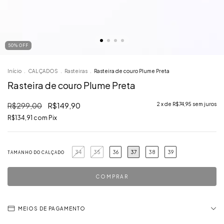
50
%
OFF
Início
.
CALÇADOS
.
Rasteiras
.
Rasteira de couro Plume Preta
Rasteira de couro Plume Preta
R$299,00
R$149,90
2
x de
R$74,95
sem juros
R$134,91
com
Pix
34
35
36
37
38
39
TAMANHO DO CALÇADO
MEIOS DE PAGAMENTO