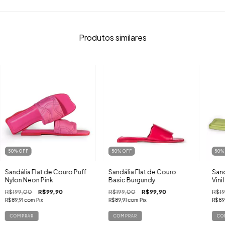
Produtos similares
50
%
OFF
50
%
OFF
50
Sandália Flat de Couro Puff
Sandália Flat de Couro
Sand
Nylon Neon Pink
Basic Burgundy
Vini
R$199,00
R$99,90
R$199,00
R$99,90
R$19
R$89,91
com
Pix
R$89,91
com
Pix
R$89
COMPRAR
COMPRAR
CO