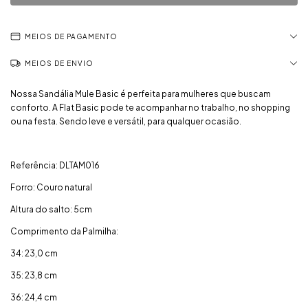
MEIOS DE PAGAMENTO
MEIOS DE ENVIO
Nossa Sandália Mule Basic é perfeita para mulheres que buscam
conforto. A Flat Basic pode te acompanhar no trabalho, no shopping
ou na festa. Sendo leve e versátil, para qualquer ocasião.
Referência:
DLTAM016
Forro: Couro natural
Altura do salto: 5cm
Comprimento da Palmilha:
34: 23,0 cm
35: 23,8 cm
36: 24,4 cm