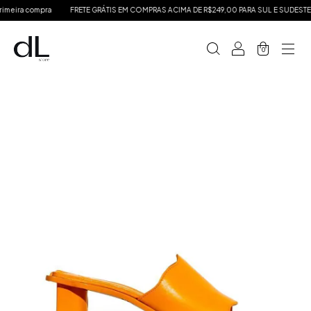
eira compra
FRETE GRÁTIS EM COMPRAS ACIMA DE R$249,00 PARA SUL E SUDESTE
0