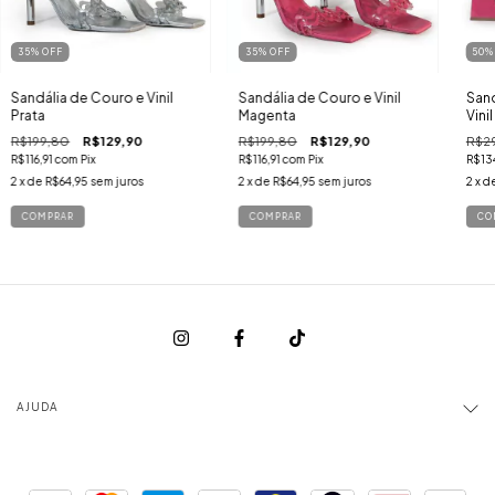
35
%
OFF
35
%
OFF
50
Sandália de Couro e Vinil
Sandália de Couro e Vinil
Sand
Prata
Magenta
Vini
R$199,80
R$129,90
R$199,80
R$129,90
R$2
R$116,91
com
Pix
R$116,91
com
Pix
R$13
2
x de
R$64,95
sem juros
2
x de
R$64,95
sem juros
2
x d
COMPRAR
COMPRAR
CO
AJUDA