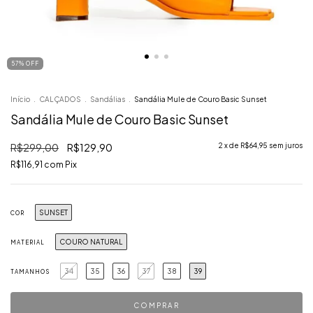
57
%
OFF
Início
.
CALÇADOS
.
Sandálias
.
Sandália Mule de Couro Basic Sunset
Sandália Mule de Couro Basic Sunset
R$299,00
R$129,90
2
x de
R$64,95
sem juros
R$116,91
com
Pix
SUNSET
COR
COURO NATURAL
MATERIAL
34
35
36
37
38
39
TAMANHOS